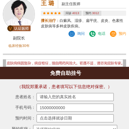
王 璐
副主任医师
问诊
4013
预约
3012
擅长治疗
：白癜风、湿疹、扁平疣、皮炎、色素性
皮肤病等多种皮肤疾病。
询问
电话
预约
副院长
临床经验30年
免费自助挂号
（我院郑重承诺，患者填写以下信息绝对保密。）
患者姓名：
手机号码：
预约时间：
预约疾病：