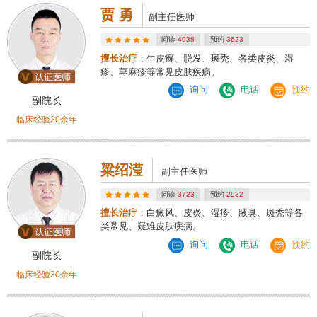
贾 勇
副主任医师
问诊
4938
预约
3623
擅长治疗
：牛皮癣、脱发、斑秃、各类皮炎、湿
疹、荨麻疹等常见皮肤疾病。
询问
电话
预约
副院长
临床经验20余年
粱绍滢
副主任医师
问诊
3723
预约
2932
擅长治疗
：白癜风、皮炎、湿疹、腋臭、斑秃等各
类常见、疑难皮肤疾病。
询问
电话
预约
副院长
临床经验30余年