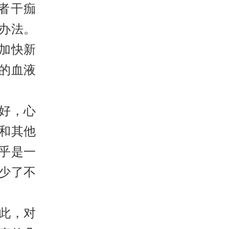
者干痂
办法。
加快新
的血液
好，心
和其他
乎是一
少了不
此，对