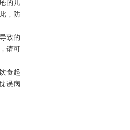
疮的几
此，防
导致的
，请可
饮食起
耽误病