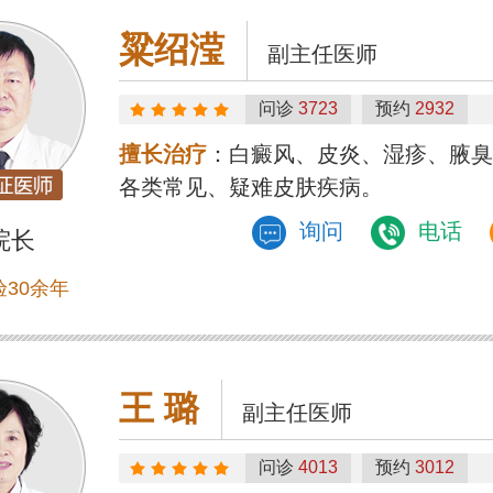
粱绍滢
副主任医师
问诊
3723
预约
2932
擅长治疗
：白癜风、皮炎、湿疹、腋臭
各类常见、疑难皮肤疾病。
询问
电话
院长
30余年
王 璐
副主任医师
问诊
4013
预约
3012