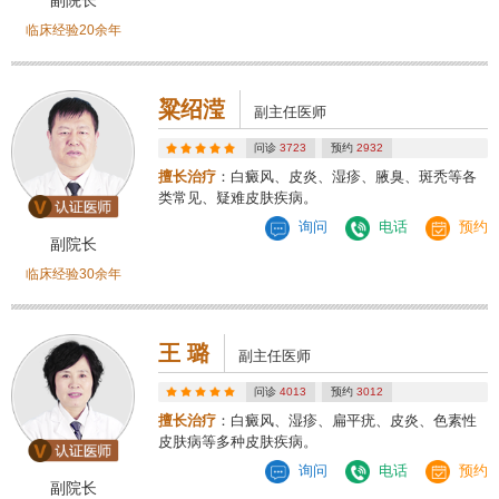
临床经验20余年
粱绍滢
副主任医师
问诊
3723
预约
2932
擅长治疗
：白癜风、皮炎、湿疹、腋臭、斑秃等各
类常见、疑难皮肤疾病。
询问
电话
预约
副院长
临床经验30余年
王 璐
副主任医师
问诊
4013
预约
3012
擅长治疗
：白癜风、湿疹、扁平疣、皮炎、色素性
皮肤病等多种皮肤疾病。
询问
电话
预约
副院长