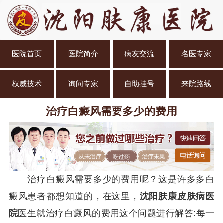
医院首页
医院简介
病友交流
名医专家
权威技术
询问专家
自助挂号
来院路线
治疗白癜风需要多少的费用
治疗
白癜风
需要多少的费用呢？这是许多多白
癜风患者都想知道的，在这里，
沈阳肤康皮肤病医
院
医生就治疗白癜风的费用这个问题进行解答:每一