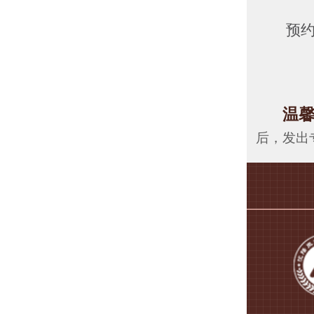
预
温
后，发出