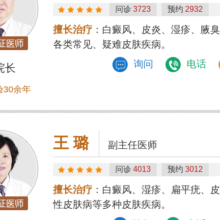
问诊
3723
预约
2932
擅长治疗
：白癜风、皮炎、湿疹、腋臭
各类常见、疑难皮肤疾病。
询问
电话
院长
30余年
王 璐
副主任医师
问诊
4013
预约
3012
擅长治疗
：白癜风、湿疹、扁平疣、皮
性皮肤病等多种皮肤疾病。