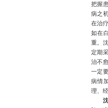
把握
病之
在治
如在
重。
定期
治不
一定
病情
理、