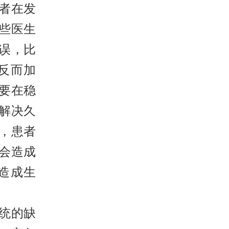
者在发
些医生
误，比
反而加
要在稳
解决久
，患者
会造成
造成生
统的缺