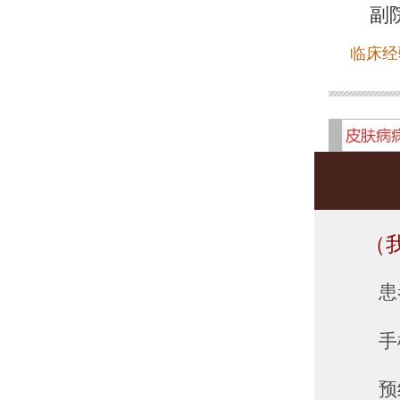
副
临床经
（
患
手
预