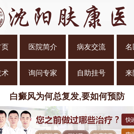
首页
医院简介
病友交流
名
技术
询问专家
自助挂号
来
白癜风为何总复发,要如何预防