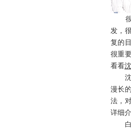
很多
发，
复的
很重
看看
沈阳
漫长
法，
详细
白癜