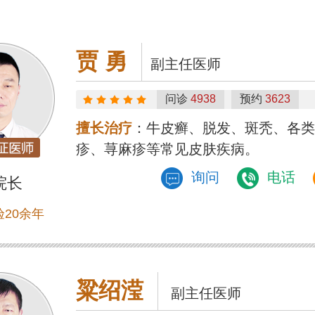
贾 勇
副主任医师
问诊
4938
预约
3623
擅长治疗
：牛皮癣、脱发、斑秃、各类
疹、荨麻疹等常见皮肤疾病。
询问
电话
院长
20余年
粱绍滢
副主任医师