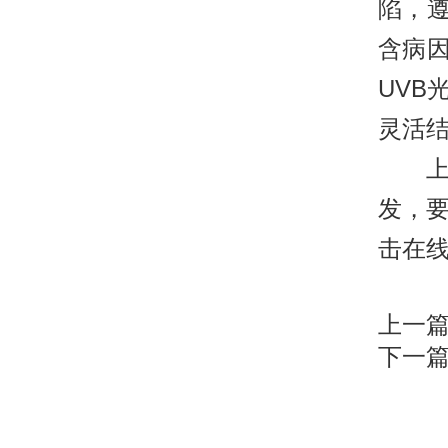
陷，
含病
UV
灵活
上面
发，
击在
上一
下一