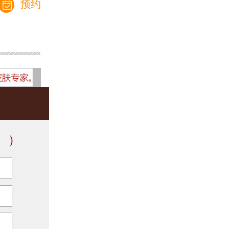
预约
。）