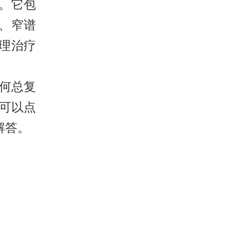
。它包
、窄谱
理治疗
何总复
可以点
解答。