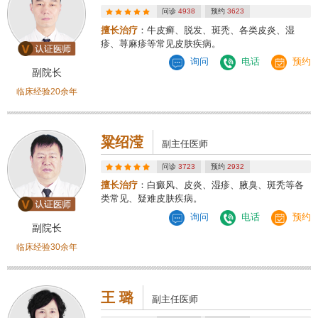
问诊
4938
预约
3623
擅长治疗
：牛皮癣、脱发、斑秃、各类皮炎、湿
疹、荨麻疹等常见皮肤疾病。
询问
电话
预约
副院长
临床经验20余年
粱绍滢
副主任医师
问诊
3723
预约
2932
擅长治疗
：白癜风、皮炎、湿疹、腋臭、斑秃等各
类常见、疑难皮肤疾病。
询问
电话
预约
副院长
临床经验30余年
王 璐
副主任医师