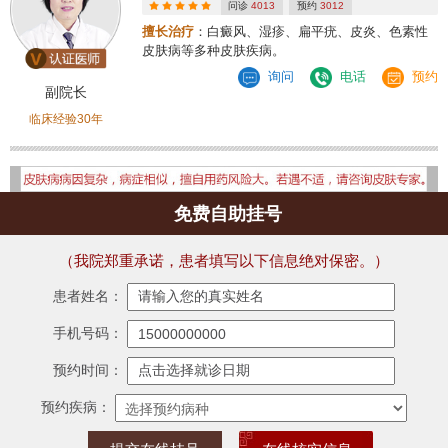
问诊
4013
预约
3012
擅长治疗
：白癜风、湿疹、扁平疣、皮炎、色素性
皮肤病等多种皮肤疾病。
询问
电话
预约
副院长
临床经验30年
免费自助挂号
（我院郑重承诺，患者填写以下信息绝对保密。）
患者姓名：
手机号码：
预约时间：
预约疾病：