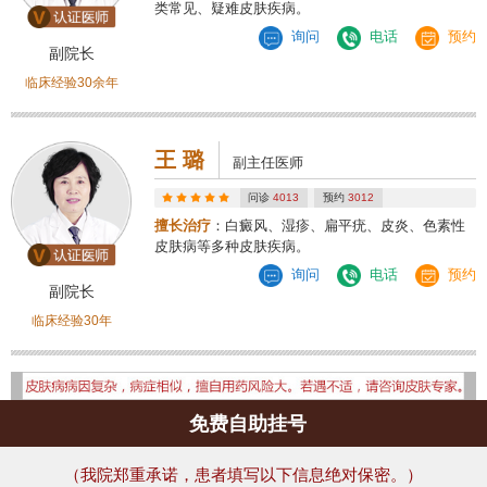
类常见、疑难皮肤疾病。
询问
电话
预约
副院长
临床经验30余年
王 璐
副主任医师
问诊
4013
预约
3012
擅长治疗
：白癜风、湿疹、扁平疣、皮炎、色素性
皮肤病等多种皮肤疾病。
询问
电话
预约
副院长
临床经验30年
免费自助挂号
（我院郑重承诺，患者填写以下信息绝对保密。）