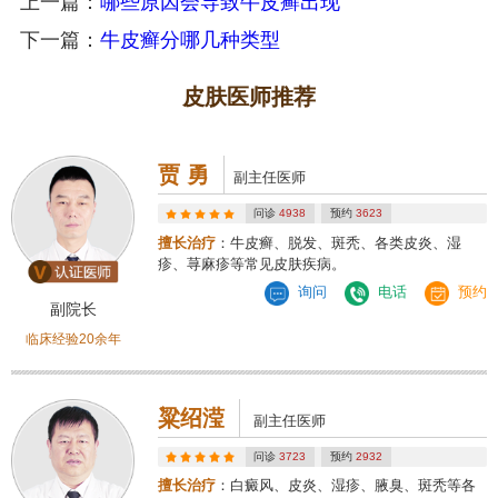
上一篇：
哪些原因会导致牛皮癣出现
下一篇：
牛皮癣分哪几种类型
皮肤医师推荐
贾 勇
副主任医师
问诊
4938
预约
3623
擅长治疗
：牛皮癣、脱发、斑秃、各类皮炎、湿
疹、荨麻疹等常见皮肤疾病。
询问
电话
预约
副院长
临床经验20余年
粱绍滢
副主任医师
问诊
3723
预约
2932
擅长治疗
：白癜风、皮炎、湿疹、腋臭、斑秃等各