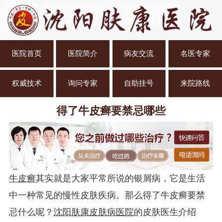
医院首页
医院简介
病友交流
名医专家
权威技术
询问专家
自助挂号
来院路线
得了牛皮癣要禁忌哪些
牛皮癣
其实就是大家平常所说的银屑病，它是生活
中一种常见的慢性皮肤疾病。那么得了牛皮癣要禁
忌什么呢？
沈阳肤康皮肤病医院
的皮肤医生介绍