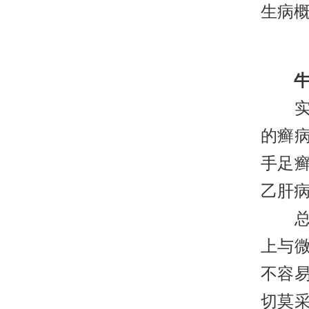
生病概
牛
实
的癣
手足癣
乙肝病
总而
上与
不容
切莫