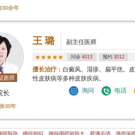
30余年
王 璐
副主任医师
问诊
4013
预约
3012
擅长治疗
：白癜风、湿疹、扁平疣、皮
性皮肤病等多种皮肤疾病。
询问
电话
院长
验30年