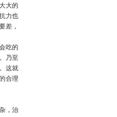
大大的
抗力也
要差，
会吃的
。乃至
。这就
的合理
杂，治