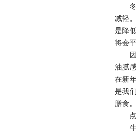
冬季
减轻
是降
将会
因为
油腻
在新
是我
膳食
点击
牛皮