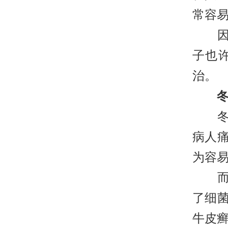
常容
因此
子也
治。
冬天
病人
为容
而发
了细
牛皮