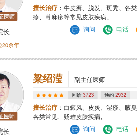
擅长治疗
：牛皮癣、脱发、斑秃、各类
疹、荨麻疹等常见皮肤疾病。
询问
电话
院长
20余年
粱绍滢
副主任医师
问诊
3723
预约
2932
擅长治疗
：白癜风、皮炎、湿疹、腋臭
各类常见、疑难皮肤疾病。
询问
电话
院长