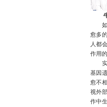
如今
愈多
人都
作用的
实际
基因
愈不
视外
作中