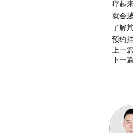
疗起
就会
了解
预约挂
上一
下一