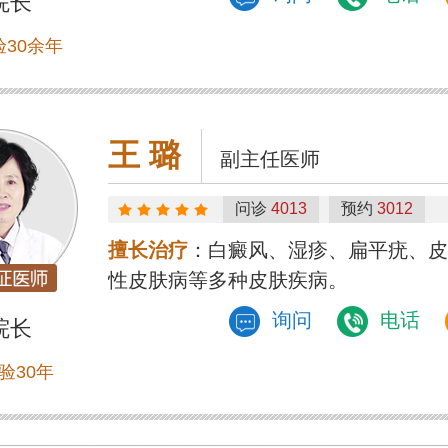
院长
30余年
王 璐
副主任医师
问诊
4013
预约
3012
擅长治疗
：白癜风、湿疹、扁平疣、皮
性皮肤病等多种皮肤疾病。
询问
电话
院长
验30年