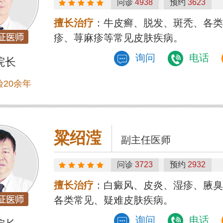
问诊
4938
预约
3623
擅长治疗
：牛皮癣、脱发、斑秃、各类
疹、荨麻疹等常见皮肤疾病。
询问
电话
院长
20余年
粱绍滢
副主任医师
问诊
3723
预约
2932
擅长治疗
：白癜风、皮炎、湿疹、腋臭
各类常见、疑难皮肤疾病。
询问
电话