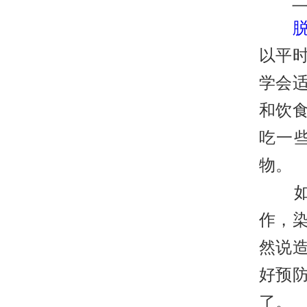
二、
以平
学会
和饮
吃一
物。
如果
作，
然说
好预
了。