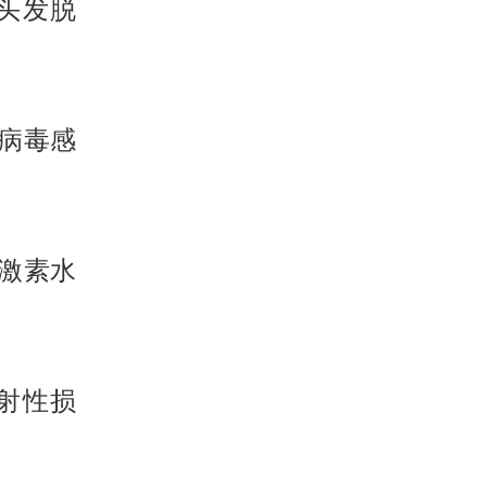
头发脱
病毒感
激素水
射性损