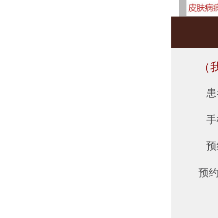
（
患
手
预
预