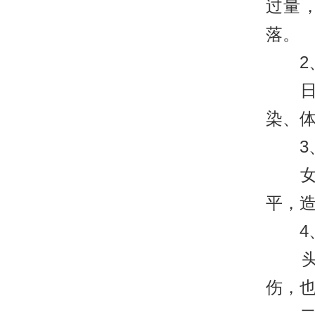
过量
落。
2、
日常
染、
3、
女性
平，
4、
头部
伤，