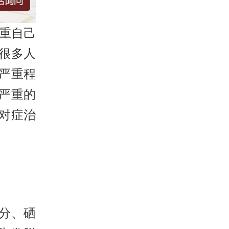
重自己
很多人
严重程
严重的
对症治
分、硒