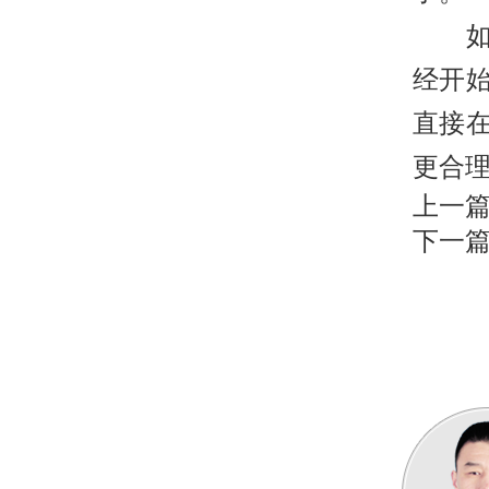
如果
经开
直接
更合
上一
下一