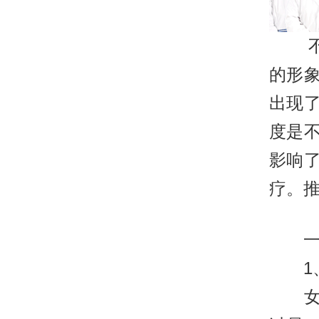
不管
的形
出现
度是
影响
疗。
一、
1、
女性