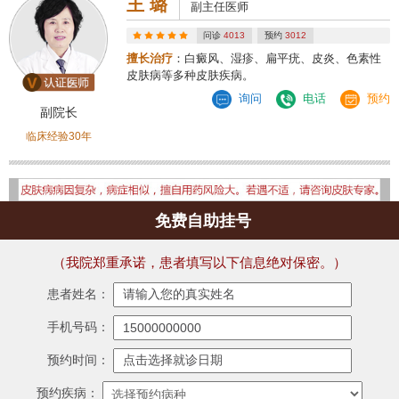
王 璐
副主任医师
问诊
4013
预约
3012
擅长治疗
：白癜风、湿疹、扁平疣、皮炎、色素性
皮肤病等多种皮肤疾病。
询问
电话
预约
副院长
临床经验30年
免费自助挂号
（我院郑重承诺，患者填写以下信息绝对保密。）
患者姓名：
手机号码：
预约时间：
预约疾病：