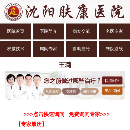
医院首页
医院简介
病友交流
名医专家
权威技术
询问专家
自助挂号
来院路线
王璐
>>>点击快速询问 免费询问专家>>>
【专家履历】