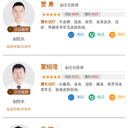
贾 勇
副主任医师
问诊
4938
预约
3623
擅长治疗
：牛皮癣、脱发、斑秃、各类皮炎、湿
疹、荨麻疹等常见皮肤疾病。
询问
电话
预约
副院长
临床经验20余年
粱绍滢
副主任医师
问诊
3723
预约
2932
擅长治疗
：白癜风、皮炎、湿疹、腋臭、斑秃等各
类常见、疑难皮肤疾病。
询问
电话
预约
副院长
临床经验30余年