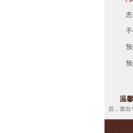
患
手
预
预
温
后，发出