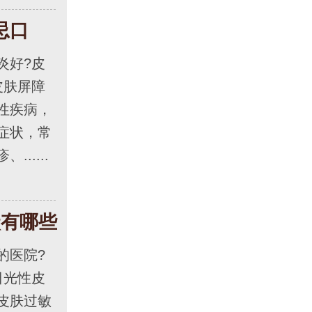
忌口
好?皮
皮肤屏障
性疾病，
症状，常
.....
状有哪些
医院?
日光性皮
皮肤过敏