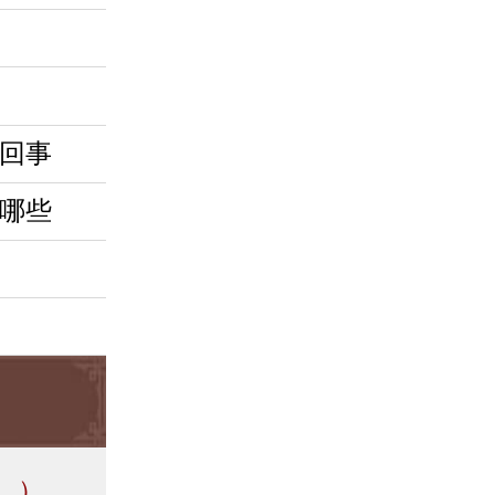
回事
哪些
。）