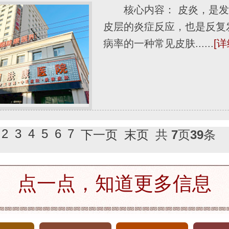
核心内容： 皮炎，是
皮层的炎症反应，也是反复
病率的一种常见皮肤......
[详
2
3
4
5
6
7
下一页
末页
共
7
页
39
条
点一点，知道更多信息