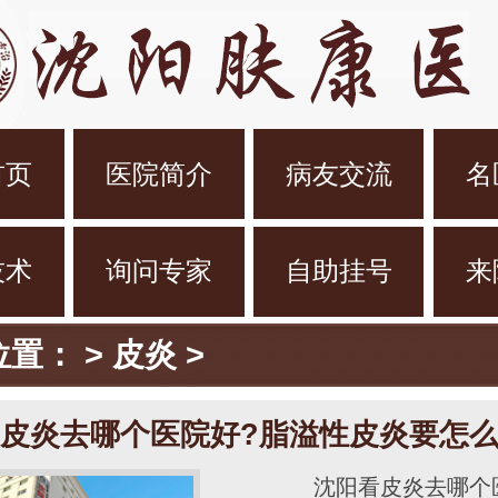
首页
医院简介
病友交流
名
技术
询问专家
自助挂号
来
位置：
>
皮炎
>
皮炎去哪个医院好?脂溢性皮炎要怎
沈阳看皮炎去哪个医