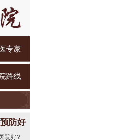
医专家
院路线
么预防好
院好?