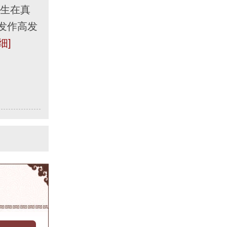
发生在真
发作高发
细]