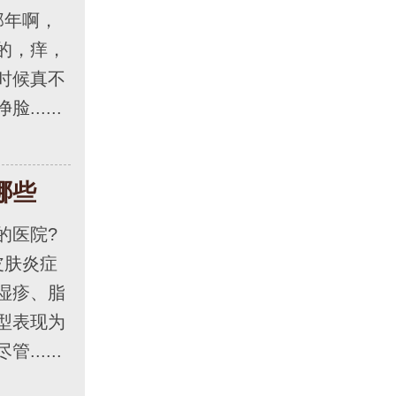
那年啊，
的，痒，
时候真不
.....
哪些
医院?
皮肤炎症
湿疹、脂
型表现为
.....