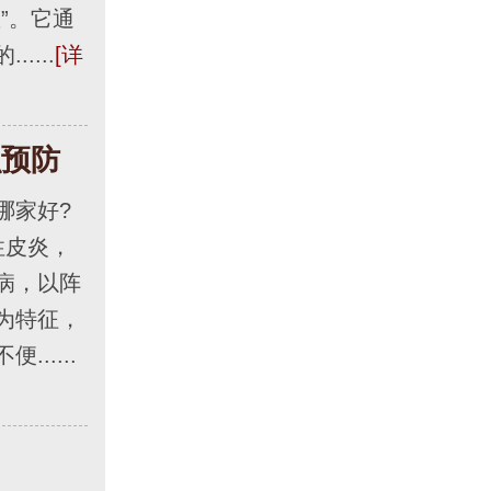
”。它通
....
[详
么预防
家好?
性皮炎，
病，以阵
为特征，
.....