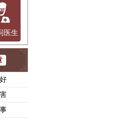
问医生
章
好
害
事